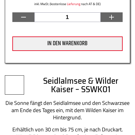
inkl. MwSt. (kostenlose
Lieferung
nach AT & DE)
Datenschutz
Zahlung
IN DEN WARENKORB
Impressum
Gütesiegel
Seidlalmsee & Wilder
Kaiser – SSWK01
Newsletter
Über uns
Die Sonne fängt den Seidlalmsee und den Schwarzsee
am Ende des Tages ein, mit dem Wilden Kaiser im
Hintergrund.
Erhältlich von 30 cm bis 75 cm, je nach Druckart.
Kontakt
FAQs