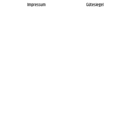
Impressum
Gütesiegel
Newsletter
Über uns
Kontakt
FAQs