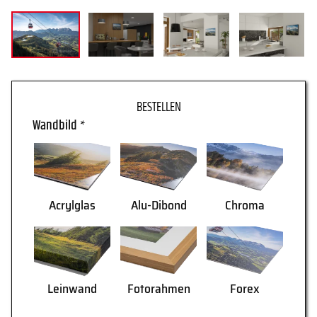
WARENKORB
Wandbild
*
Acrylglas
Alu-Dibond
Chroma
AGB
Lieferung
Leinwand
Fotorahmen
Forex