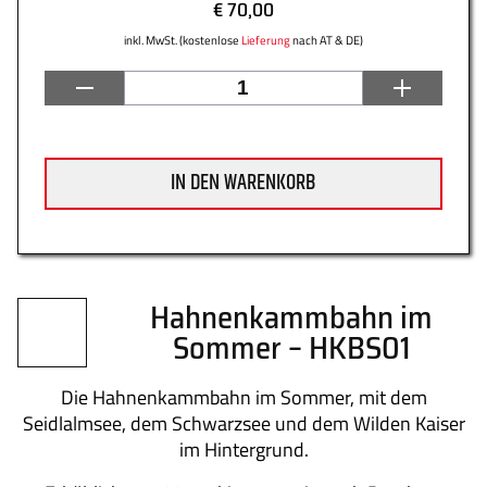
€ 70,00
inkl. MwSt. (kostenlose
Lieferung
nach AT & DE)
Datenschutz
Zahlung
IN DEN WARENKORB
Impressum
Gütesiegel
Hahnenkammbahn im
Sommer – HKBS01
Newsletter
Über uns
Die Hahnenkammbahn im Sommer, mit dem
Seidlalmsee, dem Schwarzsee und dem Wilden Kaiser
im Hintergrund.
Kontakt
FAQs