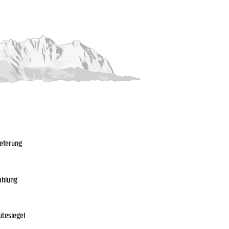
ieferung
ahlung
ütesiegel