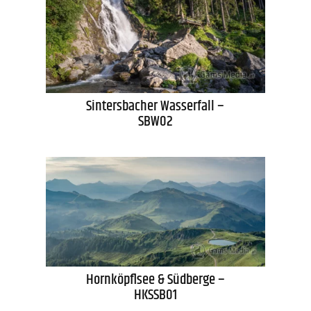
Sintersbacher Wasserfall –
SBW02
Hornköpflsee & Südberge –
HKSSB01