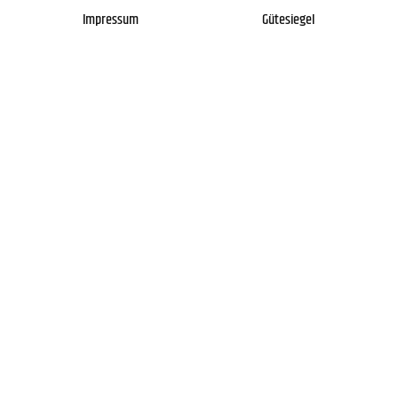
Impressum
Gütesiegel
Newsletter
Über uns
Kontakt
FAQs