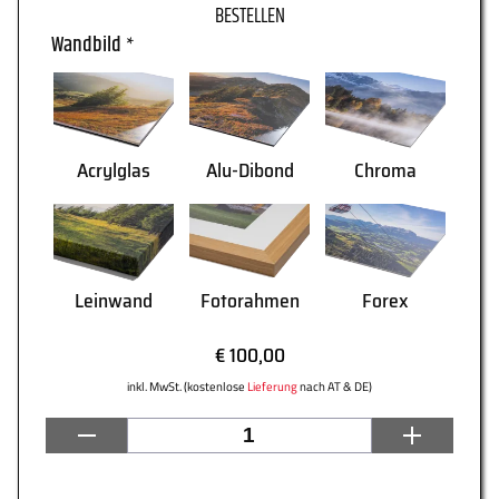
Wandbild
*
WARENKORB
Acrylglas
Alu-Dibond
Chroma
Leinwand
Fotorahmen
Forex
€ 100,00
inkl. MwSt. (kostenlose
Lieferung
nach AT & DE)
AGB
Lieferung