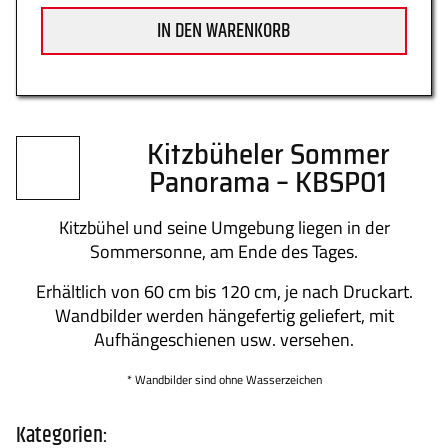
IN DEN WARENKORB
Datenschutz
Zahlung
Kitzbüheler Sommer
Panorama – KBSP01
Impressum
Gütesiegel
Kitzbühel und seine Umgebung liegen in der
Sommersonne, am Ende des Tages.
Erhältlich von 60 cm bis 120 cm, je nach Druckart.
Wandbilder werden hängefertig geliefert, mit
Newsletter
Über uns
Aufhängeschienen usw. versehen.
* Wandbilder sind ohne Wasserzeichen
Kategorien:
Kontakt
FAQs