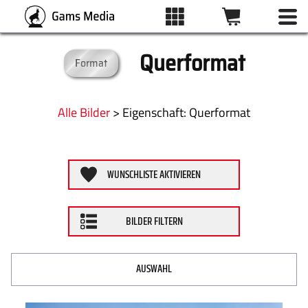
Querformat
Format
BILDFILTER
ALLE BILDER
Kategorien
Alle Bilder
>
:
Querformat
KATEGORIEN
Schlagwörter
WUNSCHLISTE AKTIVIEREN
DRUCKARTEN
ZURÜCKSETZEN
BILDER FILTERN
WUNSCHLISTE
ÜBER UNS