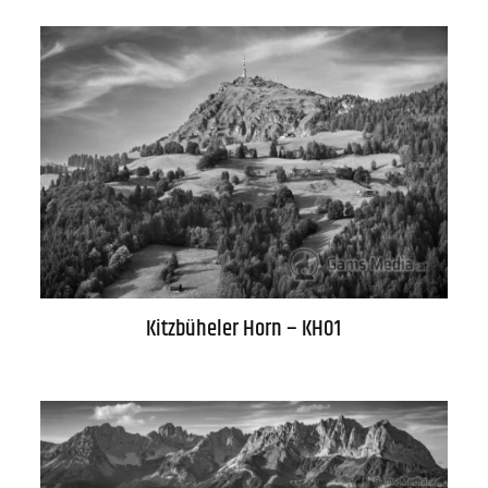
Kitzbüheler Horn – KH01