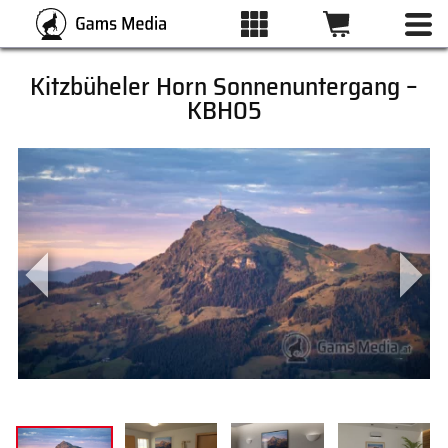
Kitzbüheler Horn Sonnenuntergang –
KBH05
ALLE BILDER
KATEGORIEN
DRUCKARTEN
WUNSCHLISTE
ÜBER UNS