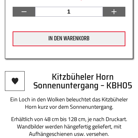
Datenschutz
Zahlung
IN DEN WARENKORB
Impressum
Gütesiegel
Kitzbüheler Horn
Sonnenuntergang – KBH05
Ein Loch in den Wolken beleuchtet das Kitzbüheler
Newsletter
Über uns
Horn kurz vor dem Sonnenuntergang.
Erhältlich von 48 cm bis 128 cm, je nach Druckart.
Wandbilder werden hängefertig geliefert, mit
Aufhängeschienen usw. versehen.