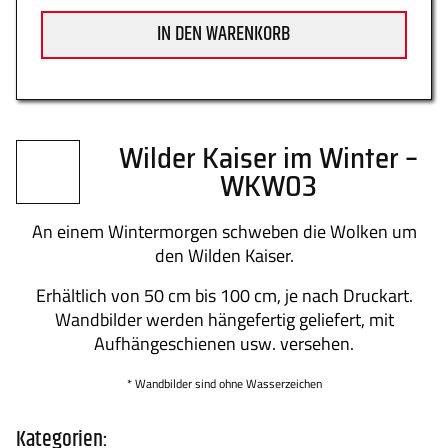
IN DEN WARENKORB
Datenschutz
Zahlung
Wilder Kaiser im Winter –
WKW03
Impressum
Gütesiegel
An einem Wintermorgen schweben die Wolken um
den Wilden Kaiser.
Newsletter
Über uns
Erhältlich von 50 cm bis 100 cm, je nach Druckart.
Wandbilder werden hängefertig geliefert, mit
Aufhängeschienen usw. versehen.
* Wandbilder sind ohne Wasserzeichen
Kontakt
FAQs
Kategorien: