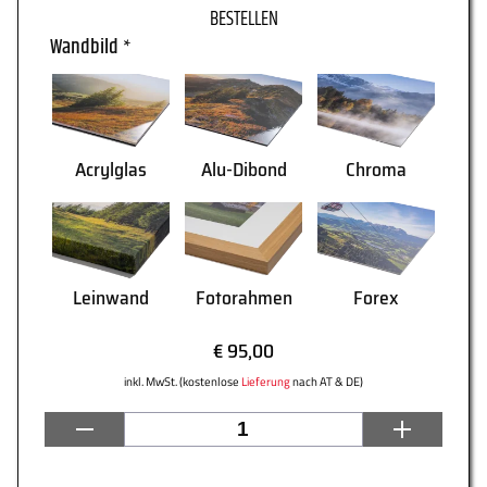
Wandbild
*
WARENKORB
Acrylglas
Alu-Dibond
Chroma
Leinwand
Fotorahmen
Forex
€ 95,00
inkl. MwSt. (kostenlose
Lieferung
nach AT & DE)
AGB
Lieferung