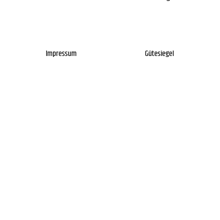
Impressum
Gütesiegel
Newsletter
Über uns
Kontakt
FAQs