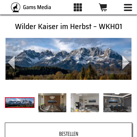
Wilder Kaiser im Herbst – WKH01
ALLE BILDER
KATEGORIEN
DRUCKARTEN
WUNSCHLISTE
ÜBER UNS