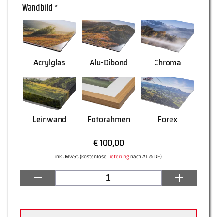
Wandbild
*
WARENKORB
Acrylglas
Alu-Dibond
Chroma
Leinwand
Fotorahmen
Forex
€ 100,00
inkl. MwSt. (kostenlose
Lieferung
nach AT & DE)
AGB
Lieferung