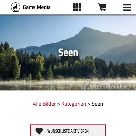
BILDFILTER
ALLE BILDER
Schlagwörter
Seen
KATEGORIEN
Format
DRUCKARTEN
ZURÜCKSETZEN
Alle Bilder
>
Kategorien
> Seen
WUNSCHLISTE
ÜBER UNS
WUNSCHLISTE AKTIVIEREN