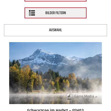
WARENKORB
BILDER FILTERN
AGB
Lieferung
Schwarzsee im Herbst – SSH02