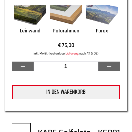
Datenschutz
Zahlung
Leinwand
Fotorahmen
Forex
€ 75,00
inkl. MwSt. (kostenlose
Lieferung
nach AT & DE)
Impressum
Gütesiegel
IN DEN WARENKORB
Newsletter
Über uns