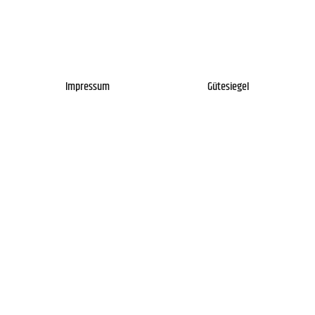
Impressum
Gütesiegel
Newsletter
Über uns
Kontakt
FAQs