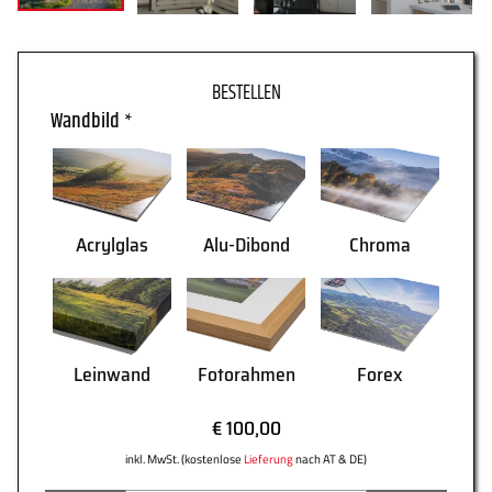
WARENKORB
Wandbild
*
Acrylglas
Alu-Dibond
Chroma
Leinwand
Fotorahmen
Forex
€ 100,00
AGB
Lieferung
inkl. MwSt. (kostenlose
Lieferung
nach AT & DE)