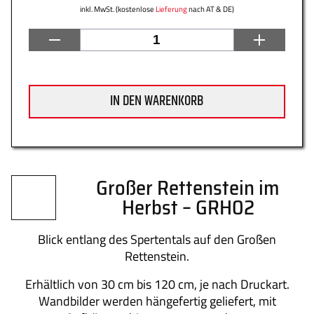
inkl. MwSt. (kostenlose
Lieferung
nach AT & DE)
Datenschutz
Zahlung
IN DEN WARENKORB
Impressum
Gütesiegel
Großer Rettenstein im
Herbst – GRH02
Newsletter
Über uns
Blick entlang des Spertentals auf den Großen
Rettenstein.
Erhältlich von 30 cm bis 120 cm, je nach Druckart.
Wandbilder werden hängefertig geliefert, mit
Kontakt
FAQs