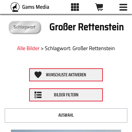
Großer Rettenstein
Schlagwort
BILDFILTER
ALLE BILDER
Kategorien
Alle Bilder
>
:
Großer Rettenstein
KATEGORIEN
Format
WUNSCHLISTE AKTIVIEREN
DRUCKARTEN
ZURÜCKSETZEN
BILDER FILTERN
WUNSCHLISTE
ÜBER UNS