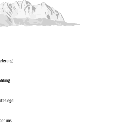
ieferung
ahlung
ütesiegel
ber uns