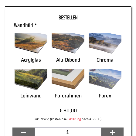
WARENKORB
Wandbild
*
Acrylglas
Alu-Dibond
Chroma
Leinwand
Fotorahmen
Forex
€ 80,00
inkl. MwSt. (kostenlose
Lieferung
nach AT & DE)
AGB
Lieferung