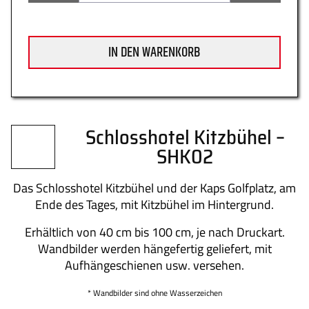
IN DEN WARENKORB
Datenschutz
Zahlung
Schlosshotel Kitzbühel –
Impressum
Gütesiegel
SHK02
Das Schlosshotel Kitzbühel und der Kaps Golfplatz, am
Ende des Tages, mit Kitzbühel im Hintergrund.
Newsletter
Über uns
Erhältlich von 40 cm bis 100 cm, je nach Druckart.
Wandbilder werden hängefertig geliefert, mit
Aufhängeschienen usw. versehen.
* Wandbilder sind ohne Wasserzeichen