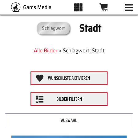
Stadt
Schlagwort
BILDFILTER
ALLE BILDER
Kategorien
Alle Bilder
>
:
Stadt
KATEGORIEN
Format
WUNSCHLISTE AKTIVIEREN
DRUCKARTEN
ZURÜCKSETZEN
BILDER FILTERN
WUNSCHLISTE
ÜBER UNS