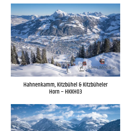
Datenschutz
Zahlung
Impressum
Gütesiegel
Hahnenkamm, Kitzbühel & Kitzbüheler
Horn – HKKH03
Newsletter
Über uns