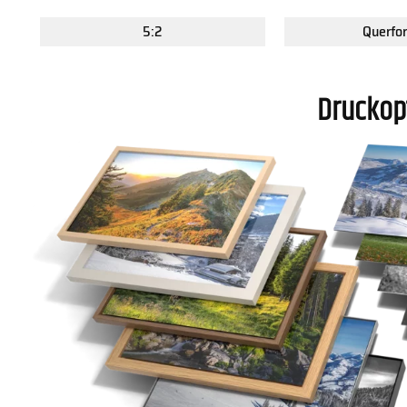
5:2
Querfo
Druckop