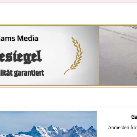
esiegel
ität garantiert
Ga
Anmelden für