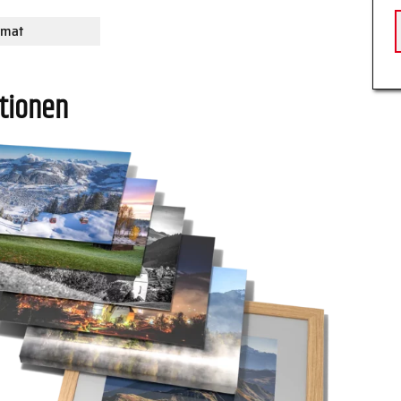
rmat
tionen