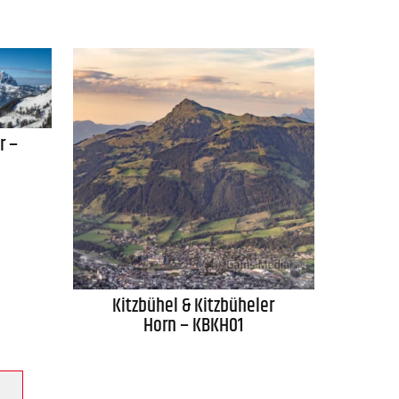
r –
Kitzbühel & Kitzbüheler
Horn – KBKH01