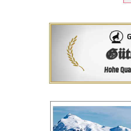
Güt
Hohe Qual