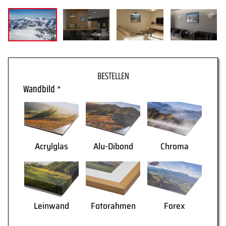
WARENKORB
Wandbild
*
Acrylglas
Alu-Dibond
Chroma
AGB
Lieferung
Leinwand
Fotorahmen
Forex