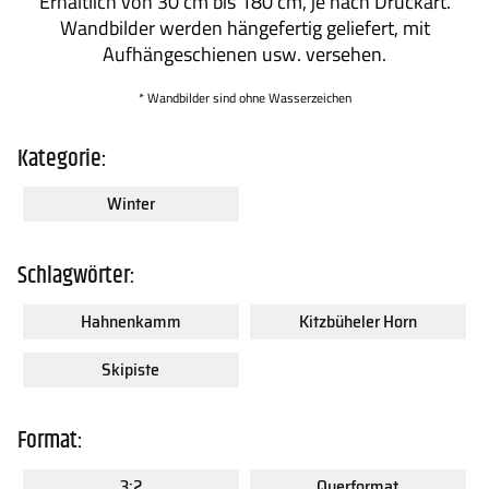
Erhältlich von 30 cm bis 180 cm, je nach Druckart.
Wandbilder werden hängefertig geliefert, mit
Aufhängeschienen usw. versehen.
* Wandbilder sind ohne Wasserzeichen
Kategorie:
Winter
Schlagwörter:
Hahnenkamm
Kitzbüheler Horn
Skipiste
Format:
3:2
Querformat