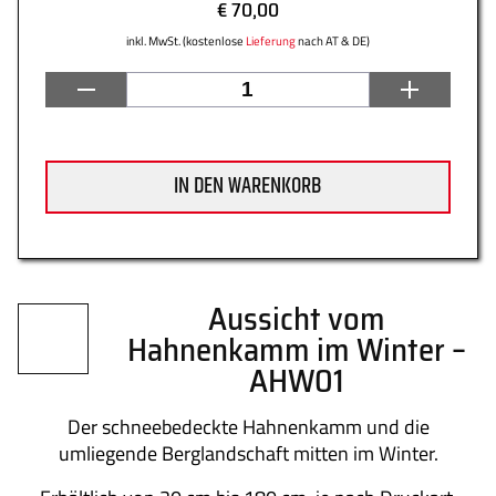
€ 70,00
inkl. MwSt. (kostenlose
Lieferung
nach AT & DE)
Datenschutz
Zahlung
IN DEN WARENKORB
Impressum
Gütesiegel
Aussicht vom
Hahnenkamm im Winter –
Newsletter
Über uns
AHW01
Der schneebedeckte Hahnenkamm und die
umliegende Berglandschaft mitten im Winter.
Kontakt
FAQs