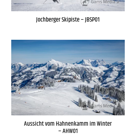
Impressum
Gütesiegel
Jochberger Skipiste – JBSP01
Newsletter
Über uns
Kontakt
FAQs
Aussicht vom Hahnenkamm im Winter
– AHW01