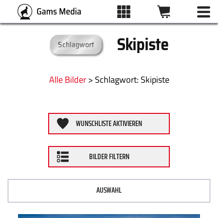
Skipiste
Schlagwort
BILDFILTER
ALLE BILDER
Kategorien
Alle Bilder
>
:
Skipiste
KATEGORIEN
Format
WUNSCHLISTE AKTIVIEREN
DRUCKARTEN
ZURÜCKSETZEN
BILDER FILTERN
WUNSCHLISTE
ÜBER UNS