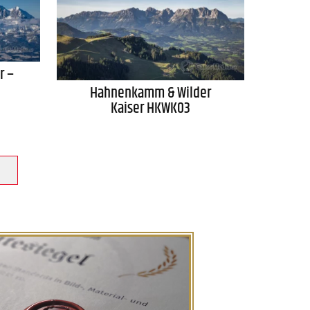
r –
Hahnenkamm & Wilder
Kaiser HKWK03