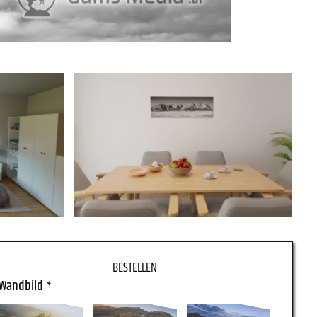
Wandbild
*