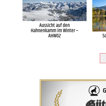
Aussicht auf den
Hahnenkamm im Winter –
AHW02
S
Güt