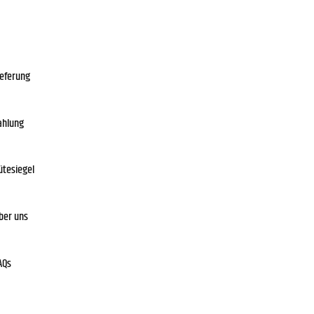
ieferung
ahlung
ütesiegel
ber uns
AQs