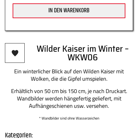
IN DEN WARENKORB
Datenschutz
Zahlung
Wilder Kaiser im Winter –
WKW06
Impressum
Gütesiegel
Ein winterlicher Blick auf den Wilden Kaiser mit
Wolken, die die Gipfel umspielen.
Erhältlich von 50 cm bis 150 cm, je nach Druckart.
Newsletter
Über uns
Wandbilder werden hängefertig geliefert, mit
Aufhängeschienen usw. versehen.
* Wandbilder sind ohne Wasserzeichen
Kontakt
FAQs
Kategorien: