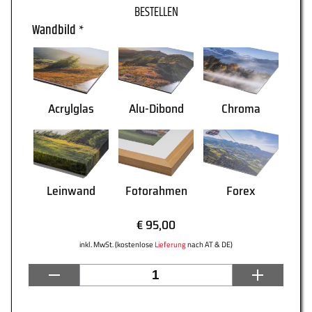
Wandbild
*
WARENKORB
Acrylglas
Alu-Dibond
Chroma
Leinwand
Fotorahmen
Forex
€ 95,00
inkl. MwSt. (kostenlose
Lieferung
nach AT & DE)
AGB
Lieferung