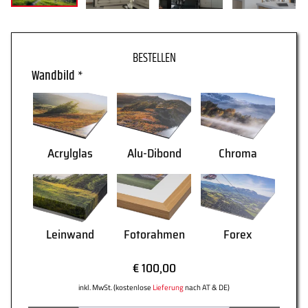
WARENKORB
Wandbild
*
Acrylglas
Alu-Dibond
Chroma
Leinwand
Fotorahmen
Forex
€ 100,00
AGB
Lieferung
inkl. MwSt. (kostenlose
Lieferung
nach AT & DE)