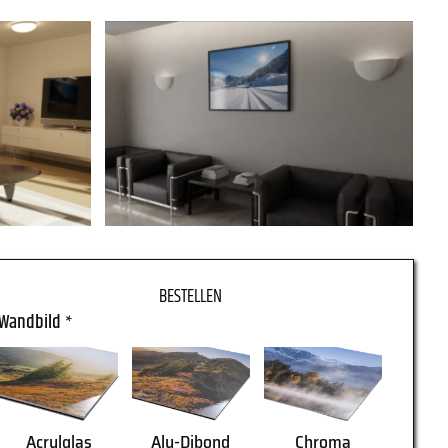
Wandbild
*
Acrylglas
Alu-Dibond
Chroma