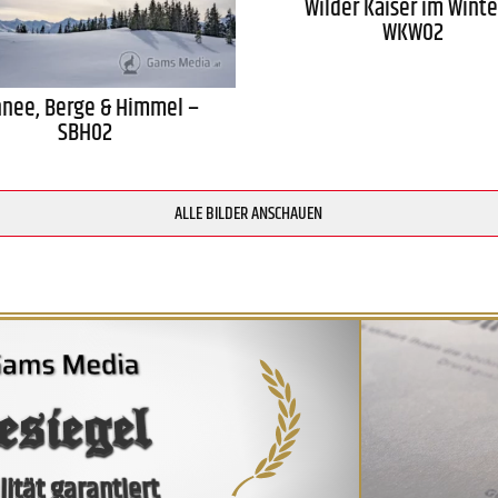
Wilder Kaiser im Winte
WKW02
hnee, Berge & Himmel –
SBH02
ALLE BILDER ANSCHAUEN
esiegel
ität garantiert