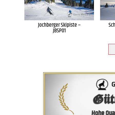
Jochberger Skipiste –
Sc
JBSP01
Güt
Hohe Qual