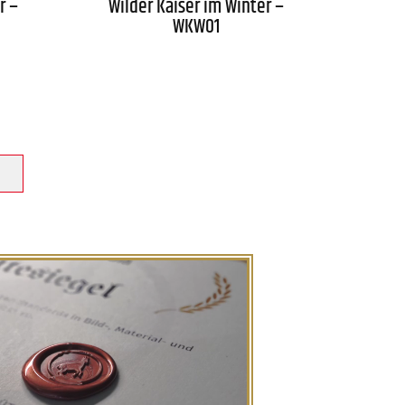
r –
Wilder Kaiser im Winter –
WKW01