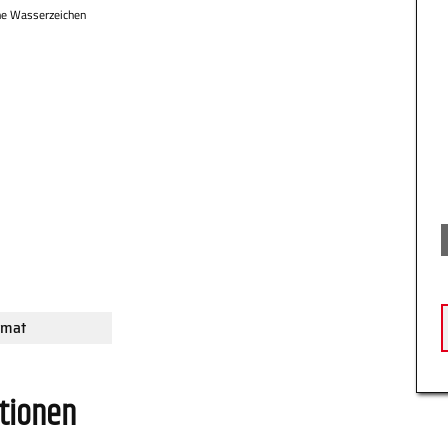
ne Wasserzeichen
rmat
tionen