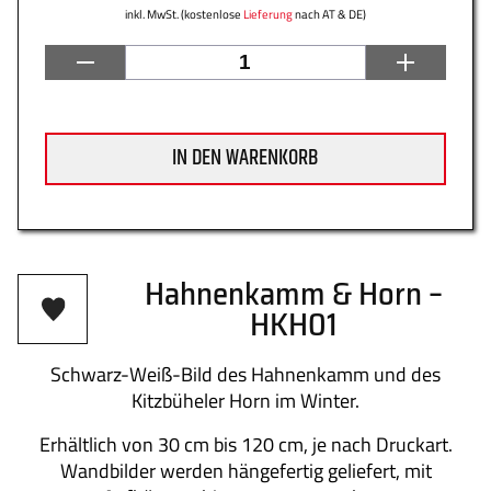
inkl. MwSt. (kostenlose
Lieferung
nach AT & DE)
Datenschutz
Zahlung
IN DEN WARENKORB
Impressum
Gütesiegel
Hahnenkamm & Horn –
HKH01
Newsletter
Über uns
Schwarz-Weiß-Bild des Hahnenkamm und des
Kitzbüheler Horn im Winter.
Erhältlich von 30 cm bis 120 cm, je nach Druckart.
Wandbilder werden hängefertig geliefert, mit
Kontakt
FAQs