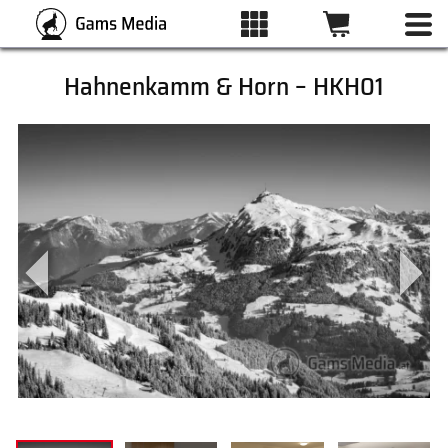
Hahnenkamm & Horn – HKH01
ALLE BILDER
KATEGORIEN
DRUCKARTEN
WUNSCHLISTE
ÜBER UNS