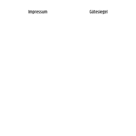
Impressum
Gütesiegel
Newsletter
Über uns
Kontakt
FAQs