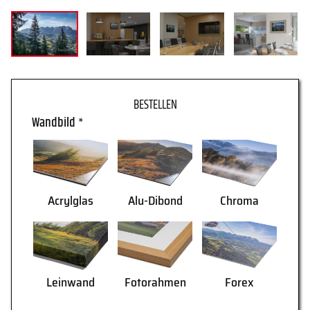
WARENKORB
Wandbild
*
Acrylglas
Alu-Dibond
Chroma
AGB
Lieferung
Leinwand
Fotorahmen
Forex