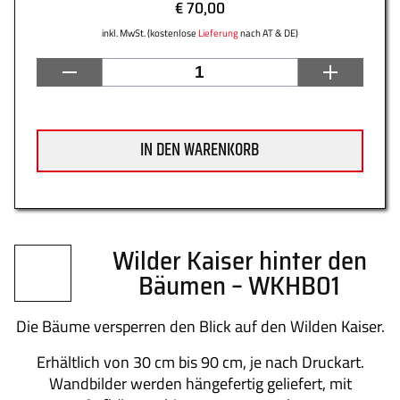
€ 70,00
inkl. MwSt. (kostenlose
Lieferung
nach AT & DE)
Datenschutz
Zahlung
IN DEN WARENKORB
Impressum
Gütesiegel
Wilder Kaiser hinter den
Bäumen – WKHB01
Newsletter
Über uns
Die Bäume versperren den Blick auf den Wilden Kaiser.
Erhältlich von 30 cm bis 90 cm, je nach Druckart.
Wandbilder werden hängefertig geliefert, mit