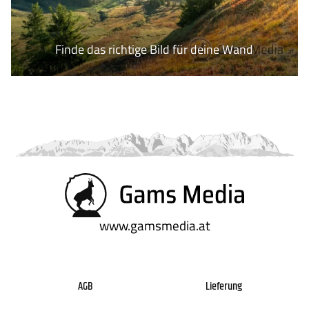
WARENKORB
Finde das richtige Bild für deine Wand
AGB
Lieferung
www.gamsmedia.at
Datenschutz
Zahlung
AGB
Lieferung
Impressum
Gütesiegel