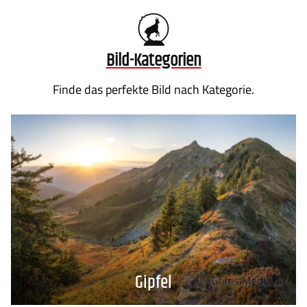
Bild-Kategorien
Datenschutz
Zahlung
Finde das perfekte Bild nach Kategorie.
Impressum
Gütesiegel
Gipfel
Newsletter
Über uns