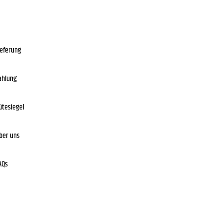
ieferung
ahlung
ütesiegel
ber uns
AQs