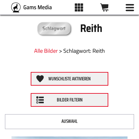
Reith
Schlagwort
BILDFILTER
ALLE BILDER
Kategorien
Alle Bilder
>
:
Reith
KATEGORIEN
Format
WUNSCHLISTE AKTIVIEREN
DRUCKARTEN
ZURÜCKSETZEN
BILDER FILTERN
WUNSCHLISTE
ÜBER UNS