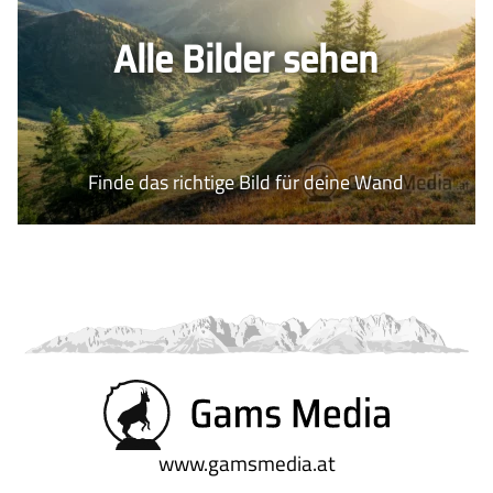
Impressum
Gütesiegel
Alle Bilder sehen
Newsletter
Über uns
Kontakt
FAQs
Finde das richtige Bild für deine Wand
www.gamsmedia.at