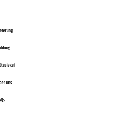
ieferung
ahlung
ütesiegel
ber uns
AQs