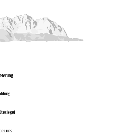
ieferung
ahlung
ütesiegel
ber uns