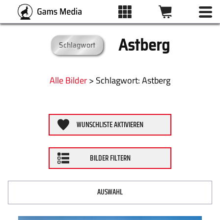
Astberg
Schlagwort
BILDFILTER
ALLE BILDER
Kategorien
Alle Bilder
>
:
Astberg
KATEGORIEN
Format
WUNSCHLISTE AKTIVIEREN
DRUCKARTEN
ZURÜCKSETZEN
BILDER FILTERN
WUNSCHLISTE
ÜBER UNS