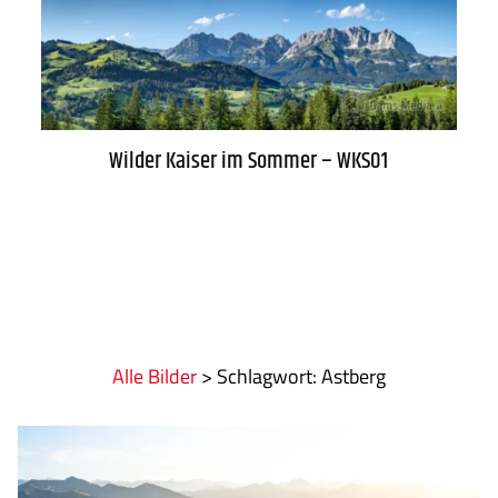
WARENKORB
Wilder Kaiser im Sommer – WKS01
AGB
Lieferung
Alle Bilder
>
:
Astberg
Datenschutz
Zahlung